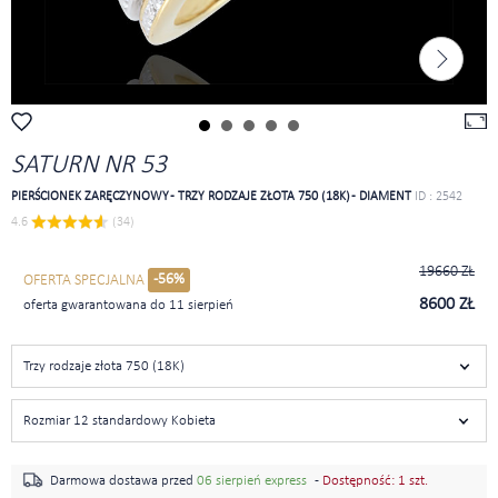
SATURN NR 53
PIERŚCIONEK ZARĘCZYNOWY - TRZY RODZAJE ZŁOTA 750 (18K) - DIAMENT
ID : 2542
4.6 
 (34)
19660 ZŁ
-56%
OFERTA SPECJALNA
8600 ZŁ
oferta gwarantowana do 11 sierpień
Trzy rodzaje złota 750 (18K)
Rozmiar 12 standardowy Kobieta
Darmowa dostawa przed
06 sierpień express
-
Dostępność: 1 szt.