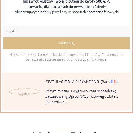
lub zwrot kosztów Twojej biżuterii do kwoty 500 €.
W
losowaniu, dla zapisanych do newslettera Edenly i
obserwujących edenly.jewellery w mediach społecznościowych
Nie zajmujemy się komercjalizacją adresów e-mail klientów. Zatwierdzenie
oznacza akceptację zasad poufności Edenly.
+ więcej
GRATULACJE DLA ALEXANDRA R.
(Paris
)
!
W tym miesiącu wygrywa Pani bransoletkę
Zaczarowany Ogród Nº1
z różowego złota z
diamentami.