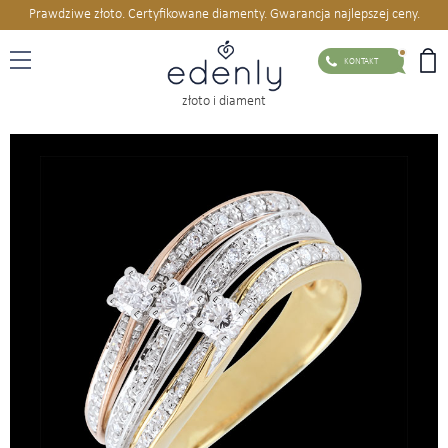
Prawdziwe złoto. Certyfikowane diamenty. Gwarancja najlepszej ceny.
KONTAKT
złoto i diament