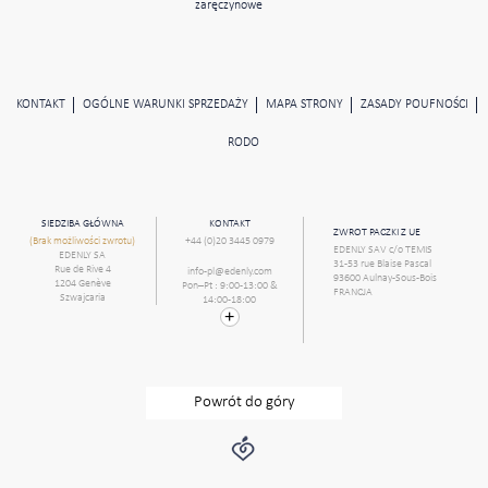
zaręczynowe
KONTAKT
OGÓLNE WARUNKI SPRZEDAŻY
MAPA STRONY
ZASADY POUFNOŚCI
RODO
SIEDZIBA GŁÓWNA
KONTAKT
ZWROT PACZKI Z UE
(Brak możliwości zwrotu)
+44 (0)20 3445 0979
EDENLY SAV c/o TEMIS
EDENLY SA
31-53 rue Blaise Pascal
Rue de Rive 4
info-pl@edenly.com
93600 Aulnay-Sous-Bois
1204 Genève
Pon–Pt : 9:00-13:00 &
FRANCJA
Szwajcaria
14:00-18:00
Powrót do góry