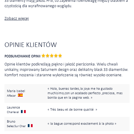
33 diamenty mają jakość H-SI, co zapewnia równowagę między blaskiem a
czystością dla wyrafinowanego wyglądu.
Zobacz więcej
OPINIE KLIENTÓW
PODSUMOWANIE OPINII
Opinie klientów podkreślają piękno i jakość pierścionka. Wielu chwali
unikalny, inspirowany Saturnem design oraz delikatny blask 33 diamentów.
Komfort noszenia i staranne wykończenie są również wysoko oceniane.
« Hola, buenas tardes,la joya me ha gustado
Maria Isabel
muchisimo,con un acabado perfecto ,preciosa, mas
Alfacar
bonita que en la pagina web. »
Laurence
« Très beau et de bonne qualité »
Charleval
Bruno
« la bague correspond exactement à la photo »
Selles Sur Cher