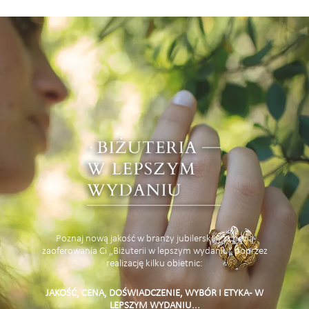
Poznaj nową jakość w branży jubilerskiej z chęcią
zaoferowania Ci „Biżuterii w lepszym wydaniu” poprzez
realizację kilku obietnic:
JAKOŚĆ, CENA, DOŚWIADCZENIE, WYBÓR I ETYKA - W
LEPSZYM WYDANIU...