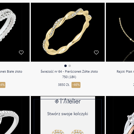
ionek Białe złoto
Świeżość nr 64 - Pierścionek Żółte złoto
Rajski Ptak 
)
750 (18K)
44%
3850 ZŁ
-46%
Stwórz swoje kolczyki