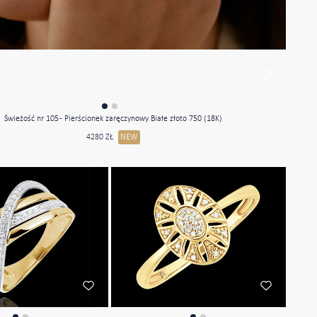
Świeżość nr 105 - Pierścionek zaręczynowy Białe złoto 750 (18K)
4280 ZŁ
NEW