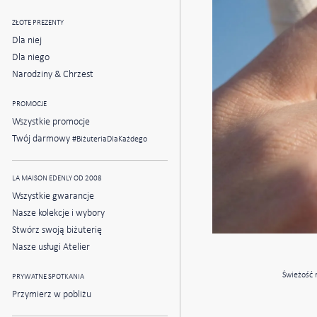
ZŁOTE PREZENTY
Dla niej
Dla niego
Narodziny & Chrzest
PROMOCJE
Wszystkie promocje
Twój darmowy
#BiżuteriaDlaKażdego
LA MAISON EDENLY OD 2008
Wszystkie gwarancje
Nasze kolekcje i wybory
Stwórz swoją biżuterię
Nasze usługi Atelier
Świeżość 
PRYWATNE SPOTKANIA
Przymierz w pobliżu