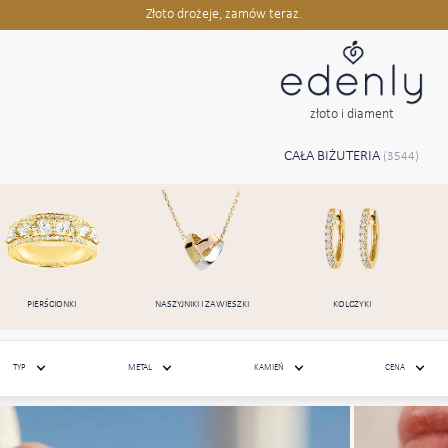
Złoto drożeje, zamów teraz.
złoto i diament
CAŁA BIŻUTERIA
(3544)
PIERŚCIONKI
NASZYJNIKI I ZAWIESZKI
KOLCZYKI
TYP
METAL
KAMIEŃ
CENA