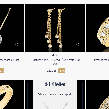
rzy rodzaje złota
Obfitość nr 23 - Kolczyki Żółte złoto 750
Przeznaczeni
)
(18K)
52%
2120 ZŁ
-53%
Stwórz swój naszyjnik