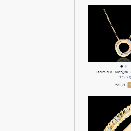
Saturn nr 8 - Naszyjnik T
375 (9K
2550 ZŁ
-