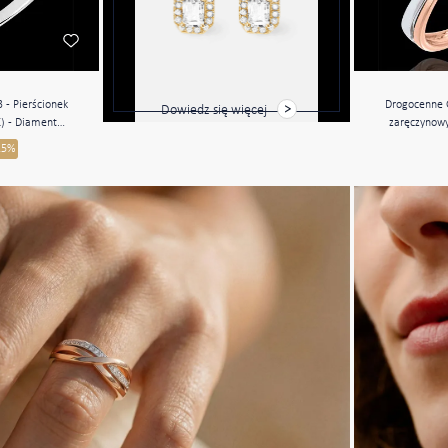
3 - Pierścionek
Drogocenne G
Dowiedz się więcej
K) - Diament
zaręczynowy 
ąt 0.5 karat -
25%
nt laboratoryjny
aboratoryjny