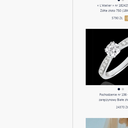
« L'Atelier » nr 18242
Żółte złoto 750 (18
laboratoryjny Okrągł
5790 ZŁ
-
Kamienie boczne Diamen
- Oprawa Diament l
Pochodzenie nr 136 
zaręczynowy Białe zł
24370 Z