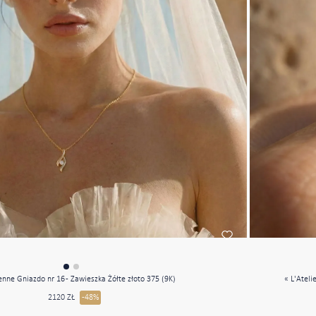
nne Gniazdo nr 16 - Zawieszka Żółte złoto 375 (9K)
2120 ZŁ
-48%