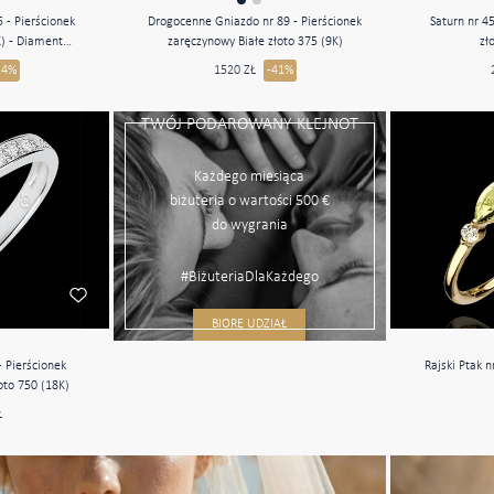
5 - Pierścionek
Drogocenne Gniazdo nr 89 - Pierścionek
Saturn nr 45
K) - Diament
zaręczynowy Białe złoto 375 (9K)
zł
y 0.5 karat -
24%
1520 ZŁ
-41%
t laboratoryjny
aboratoryjny
TWÓJ PODAROWANY KLEJNOT
Każdego miesiąca
biżuteria o wartości 500 €
do wygrania
#BiżuteriaDlaKażdego
BIORĘ UDZIAŁ
- Pierścionek
Rajski Ptak n
oto 750 (18K)
Ł