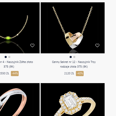
nr 4 - Naszyjnik Żółte złoto
Cenny Sekret nr 12 - Naszyjnik Trzy
375 (9K)
rodzaje złota 375 (9K)
2550 ZŁ
-44%
2120 ZŁ
-40%