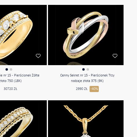
e nr 15 - Pierścionek Żółte
Cenny Sekret nr 15 - Pierścionek Trzy
złoto 750 (18K)
rodzaje złota 375 (9K)
30720 ZŁ
2990 ZŁ
-40%