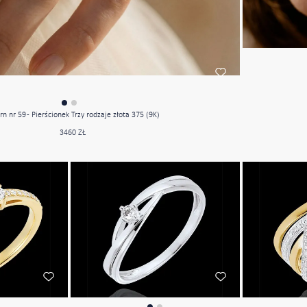
rn nr 59 - Pierścionek Trzy rodzaje złota 375 (9K)
3460 ZŁ