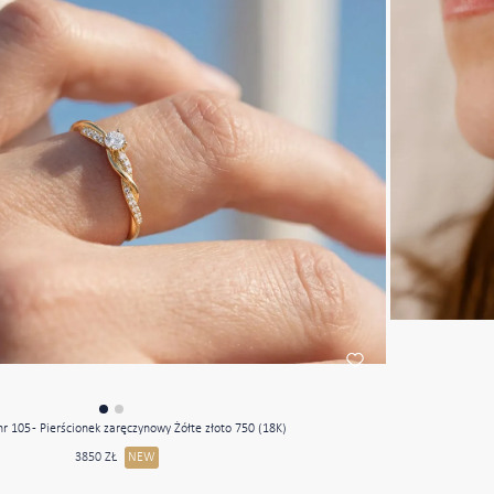
nr 105 - Pierścionek zaręczynowy Żółte złoto 750 (18K)
3850 ZŁ
NEW