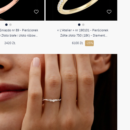
niazdo nr 89 - Pierścionek
« L'Atelier » nr 190101 - Pierścionek
Złoto białe i złoto różowe
Żółte złoto 750 (18K) - Diament
375 (9K)
laboratoryjny Prostokąt 0.5 karat -
2420 ZŁ
6100 ZŁ
-25%
Korona z kamieni Diament laboratoryjny
- Oprawa Diament laboratoryjny