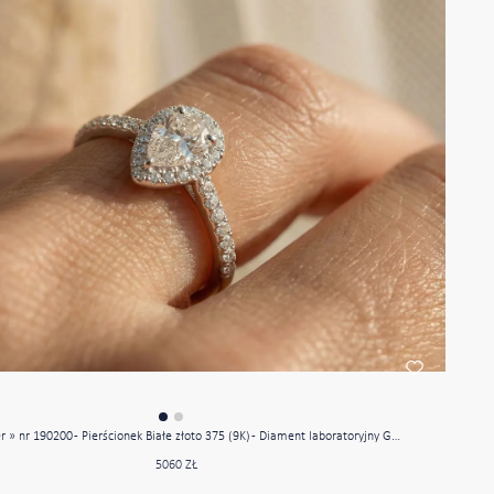
« L'Atelier » nr 190200 - Pierścionek Białe złoto 375 (9K) - Diament laboratoryjny Gruszka 0.5 karat - Korona z kamieni Diament laboratoryjny - Oprawa Diament laboratoryjny
5060 ZŁ