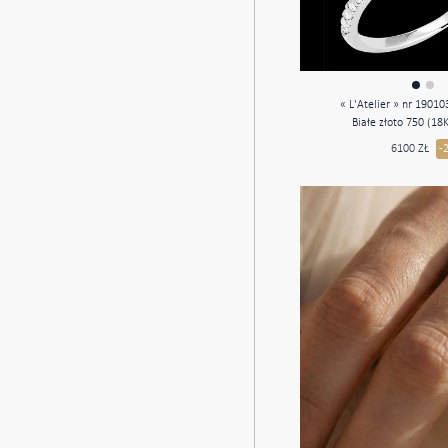
« L'Atelier » nr 19010
Białe złoto 750 (18
laboratoryjny Prostok
6100 ZŁ
-
Korona z kamieni Diame
- Oprawa Diament l