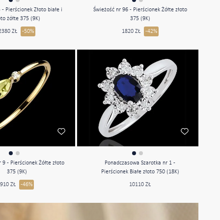
 - Pierścionek Złoto białe i
Świeżość nr 96 - Pierścionek Żółte złoto
oto żółte 375 (9K)
375 (9K)
2380 ZŁ
-50%
1820 ZŁ
-42%
r 9 - Pierścionek Żółte złoto
Ponadczasowa Szarotka nr 1 -
375 (9K)
Pierścionek Białe złoto 750 (18K)
910 ZŁ
-46%
10110 ZŁ