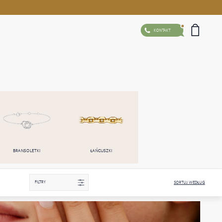
KONTAKT
BRANSOLETKI
ŁAŃCUSZKI
FILTRY
SORTUJ WEDŁUG