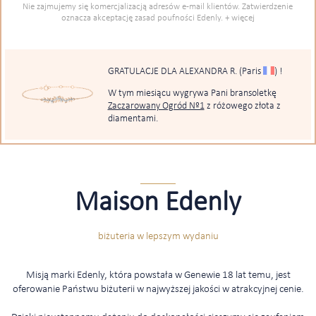
Nie zajmujemy się komercjalizacją adresów e-mail klientów. Zatwierdzenie
oznacza akceptację zasad poufności Edenly.
+ więcej
GRATULACJE DLA ALEXANDRA R.
(Paris
)
!
W tym miesiącu wygrywa Pani bransoletkę
Zaczarowany Ogród Nº1
z różowego złota z
diamentami.
Maison Edenly
biżuteria w lepszym wydaniu
Misją marki Edenly, która powstała w Genewie 18 lat temu, jest
oferowanie Państwu biżuterii w najwyższej jakości w atrakcyjnej cenie.