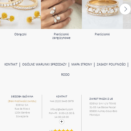
Obrączki
Pierścionki
Pierścionki
zaręczynowe
KONTAKT
OGÓLNE WARUNKI SPRZEDAŻY
MAPA STRONY
ZASADY POUFNOŚCI
RODO
SIEDZIBA GŁÓWNA
KONTAKT
ZWROT PACZKI Z UE
(Brak możliwości zwrotu)
+44 (0)20 3445 0979
EDENLY SAV c/o TEMIS
EDENLY SA
31-53 rue Blaise Pascal
Rue de Rive 4
info-pl@edenly.com
93600 Aulnay-Sous-Bois
1204 Genève
Pon–Pt : 9:00-13:00 &
FRANCJA
Szwajcaria
14:00-18:00