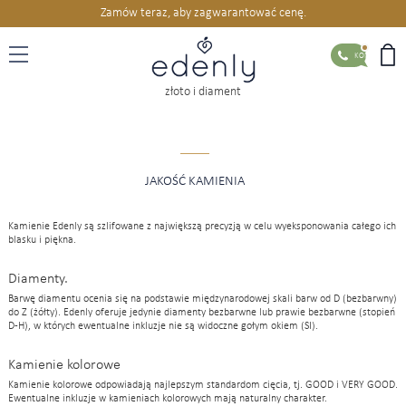
Zamów teraz, aby zagwarantować cenę.
KONTAKT
złoto i diament
JAKOŚĆ KAMIENIA
Kamienie Edenly są szlifowane z największą precyzją w celu wyeksponowania całego ich
blasku i piękna.
Diamenty.
Barwę diamentu ocenia się na podstawie międzynarodowej skali barw od D (bezbarwny)
do Z (żółty). Edenly oferuje jedynie diamenty bezbarwne lub prawie bezbarwne (stopień
D-H), w których ewentualne inkluzje nie są widoczne gołym okiem (SI).
Kamienie kolorowe
Kamienie kolorowe odpowiadają najlepszym standardom cięcia, tj. GOOD i VERY GOOD.
Ewentualne inkluzje w kamieniach kolorowych mają naturalny charakter.