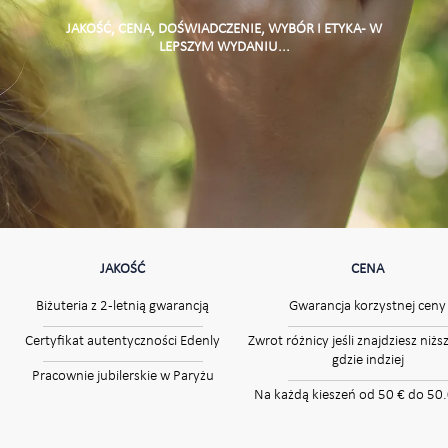
JAKOŚĆ, CENA, DOŚWIADCZENIE, WYBÓR I ETYKA - W
LEPSZYM WYDANIU...
JAKOŚĆ
CENA
Biżuteria z 2-letnią gwarancją
Gwarancja korzystnej ceny
Certyfikat autentyczności Edenly
Zwrot różnicy jeśli znajdziesz niżs
gdzie indziej
Pracownie jubilerskie w Paryżu
Na każdą kieszeń od 50 € do 50