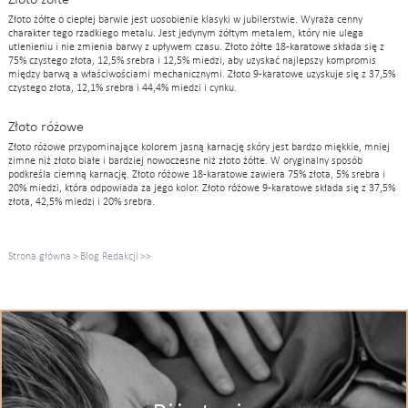
Złoto żółte
Złoto żółte o ciepłej barwie jest uosobienie klasyki w jubilerstwie. Wyraża cenny
charakter tego rzadkiego metalu. Jest jedynym żółtym metalem, który nie ulega
utlenieniu i nie zmienia barwy z upływem czasu. Złoto żółte 18-karatowe składa się z
75% czystego złota, 12,5% srebra i 12,5% miedzi, aby uzyskać najlepszy kompromis
między barwą a właściwościami mechanicznymi. Złoto 9-karatowe uzyskuje się z 37,5%
czystego złota, 12,1% srebra i 44,4% miedzi i cynku.
Złoto różowe
Złoto różowe przypominające kolorem jasną karnację skóry jest bardzo miękkie, mniej
zimne niż złoto białe i bardziej nowoczesne niż złoto żółte. W oryginalny sposób
podkreśla ciemną karnację. Złoto różowe 18-karatowe zawiera 75% złota, 5% srebra i
20% miedzi, która odpowiada za jego kolor. Złoto różowe 9-karatowe składa się z 37,5%
złota, 42,5% miedzi i 20% srebra.
Strona główna
>
Blog Redakcji
>
>