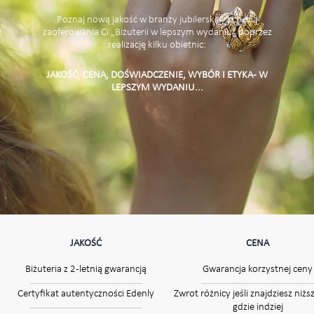
Poznaj nową jakość w branży jubilerskiej z chęcią
zaoferowania Ci „Biżuterii w lepszym wydaniu” poprzez
realizację kilku obietnic:
JAKOŚĆ, CENA, DOŚWIADCZENIE, WYBÓR I ETYKA - W
LEPSZYM WYDANIU...
JAKOŚĆ
CENA
Biżuteria z 2-letnią gwarancją
Gwarancja korzystnej ceny
Certyfikat autentyczności Edenly
Zwrot różnicy jeśli znajdziesz niżs
gdzie indziej