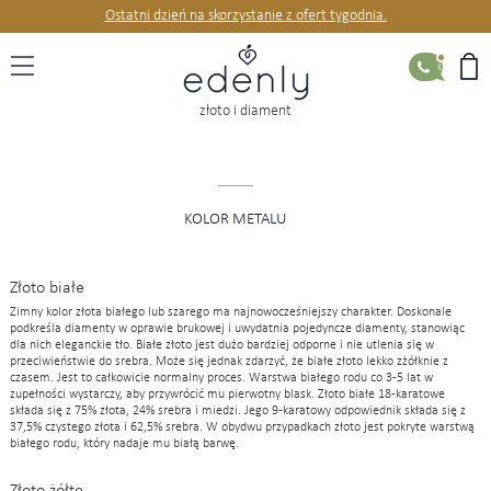
Ostatni dzień na skorzystanie z ofert tygodnia.
KONTAKT
złoto i diament
KOLOR METALU
Złoto białe
Zimny kolor złota białego lub szarego ma najnowocześniejszy charakter. Doskonale
podkreśla diamenty w oprawie brukowej i uwydatnia pojedyncze diamenty, stanowiąc
dla nich eleganckie tło. Białe złoto jest dużo bardziej odporne i nie utlenia się w
przeciwieństwie do srebra. Może się jednak zdarzyć, że białe złoto lekko zżółknie z
czasem. Jest to całkowicie normalny proces. Warstwa białego rodu co 3-5 lat w
zupełności wystarczy, aby przywrócić mu pierwotny blask. Złoto białe 18-karatowe
składa się z 75% złota, 24% srebra i miedzi. Jego 9-karatowy odpowiednik składa się z
37,5% czystego złota i 62,5% srebra. W obydwu przypadkach złoto jest pokryte warstwą
białego rodu, który nadaje mu białą barwę.