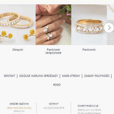
Obrączki
Pierścionki
Pierścionki
zaręczynowe
KONTAKT
OGÓLNE WARUNKI SPRZEDAŻY
MAPA STRONY
ZASADY POUFNOŚCI
RODO
SIEDZIBA GŁÓWNA
KONTAKT
ZWROT PACZKI Z UE
(Brak możliwości zwrotu)
+44 (0)20 3445 0979
EDENLY SAV c/o TEMIS
EDENLY SA
31-53 rue Blaise Pascal