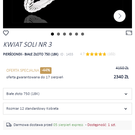
KWIAT SOLI NR 3
4.7 
 (102)
PIERŚCIONEK - BIAŁE ZŁOTO 750 (18K)
ID : 1455
4150 ZŁ
-44%
OFERTA SPECJALNA
2340 ZŁ
oferta gwarantowana do 17 sierpień
Białe złoto 750 (18K)
Rozmiar 12 standardowy Kobieta
Darmowa dostawa przed
05 sierpień express
-
Dostępność: 1 szt.