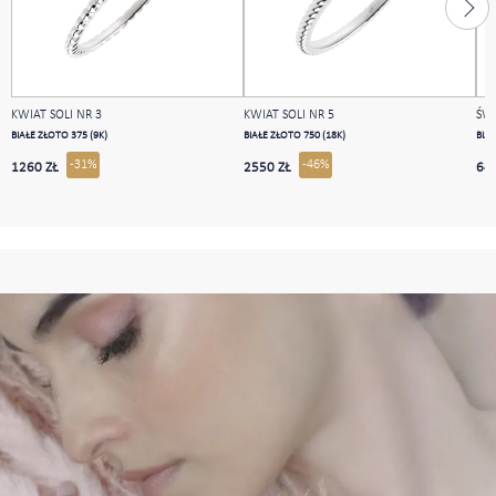
KWIAT SOLI NR 3
KWIAT SOLI NR 5
ŚW
BIAŁE ZŁOTO 375 (9K)
BIAŁE ZŁOTO 750 (18K)
BIAŁ
-31%
-46%
1260 ZŁ
2550 ZŁ
64