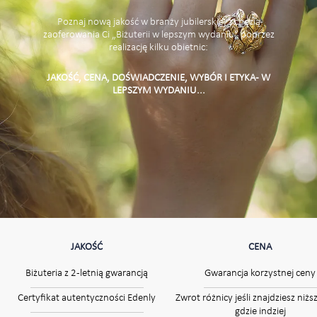
Poznaj nową jakość w branży jubilerskiej z chęcią
zaoferowania Ci „Biżuterii w lepszym wydaniu” poprzez
realizację kilku obietnic:
JAKOŚĆ, CENA, DOŚWIADCZENIE, WYBÓR I ETYKA - W
LEPSZYM WYDANIU...
JAKOŚĆ
CENA
Biżuteria z 2-letnią gwarancją
Gwarancja korzystnej ceny
Certyfikat autentyczności Edenly
Zwrot różnicy jeśli znajdziesz niżs
gdzie indziej