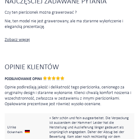
NAJCZĘŚCIEJ ZADAWANE PYTANIA
Czy ten pierścionek można grawerować ?
Nie, ten model nie jest grawerowany, ale ma staranne wykończenie i
elegancką prezentację.
Zobacz więcej
OPINIE KLIENTÓW
PODSUMOWANIE OPINII
Opinie podkreślają jakość i delikatność tego pierścionka, cenionego za
oryginalny design i staranne wykonanie. Klienci chwalą komfort noszenia i
wszechstronność, zwłaszcza w zestawieniu z innymi pierścionkami.
Opakowanie prezentowe jest również wysoko oceniane.
« Sehr schön und fein ausgearbeitet. Die Verpackung
ist ausserdem der Hammer! Leider hat die
Ulrike
Herstellung und Auslieferung länger gedauert als
ursprünglich angegeben. Daher der Abzug bei der
Ockenheim
Bewertung. Kam aber noch rechtzeitig vor dem