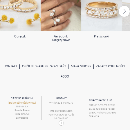
Obrączki
Pierścionki
Pierścionki
zaręczynowe
KONTAKT
OGÓLNE WARUNKI SPRZEDAŻY
MAPA STRONY
ZASADY POUFNOŚCI
RODO
SIEDZIBA GŁÓWNA
KONTAKT
ZWROT PACZKI Z UE
(Brak możliwości zwrotu)
+44 (0)20 3445 0979
EDENLY SAV c/o TEMIS
EDENLY SA
31-53 rue Blaise Pascal
Rue de Rive 4
info-pl@edenly.com
93600 Aulnay-Sous-Bois
1204 Genève
Pon–Pt : 9:00-13:00 &
FRANCJA
Szwajcaria
14:00-18:00