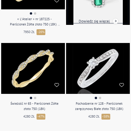
« L'Atelier » nr 187225 -
Dowiedz się więcej
Pierścionek Żółte złoto 750 (18K) -
Diament laboratoryjny Okrągły 1
7950 ZŁ
-26%
karat - Kamienie boczne Diament
laboratoryjny - Oprawa Diament
laboratoryjny
Świeżość nr 65 - Pierścionek Żółte
Pochodzenie nr 128 - Pierścionek
złoto 750 (18K)
zaręczynowy Białe złoto 750 (18K)
4280 ZŁ
-47%
4280 ZŁ
-58%