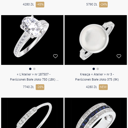
Diament laboratoryjny Okrągły 0.5
4280 ZŁ
-45%
5790 ZŁ
-24%
karat - Kamienie boczne Diament
laboratoryjny - Oprawa Diament
laboratoryjny
« L'Atelier » nr 187507 -
Kreacja « Atelier » nr 3 -
Pierścionek Białe złoto 750 (18K) -
Pierścionek Białe złoto 375 (9K)
Diament laboratoryjny Owal 1 karat
7740 ZŁ
-26%
4280 ZŁ
NEW
- Oprawa Diament laboratoryjny