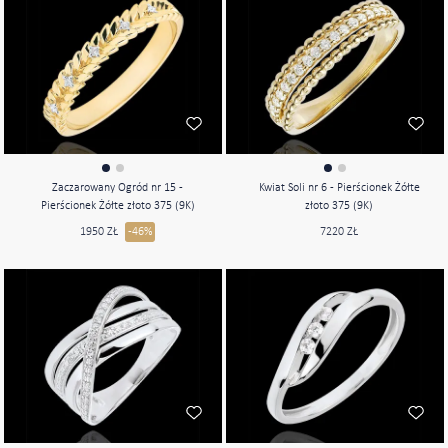
Zaczarowany Ogród nr 15 -
Kwiat Soli nr 6 - Pierścionek Żółte
Pierścionek Żółte złoto 375 (9K)
złoto 375 (9K)
1950 ZŁ
-46%
7220 ZŁ