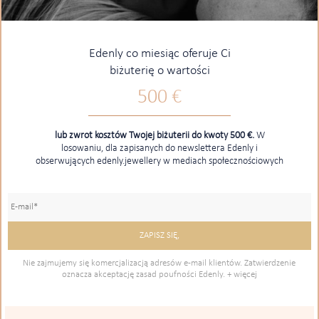
Edenly co miesiąc oferuje Ci
biżuterię o wartości
500 €
lub zwrot kosztów Twojej biżuterii do kwoty 500 €.
W
losowaniu, dla zapisanych do newslettera Edenly i
obserwujących edenly.jewellery w mediach społecznościowych
Nie zajmujemy się komercjalizacją adresów e-mail klientów. Zatwierdzenie
oznacza akceptację zasad poufności Edenly.
+ więcej