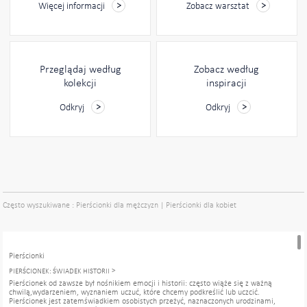
Więcej informacji
Zobacz warsztat
Przeglądaj według
Zobacz według
kolekcji
inspiracji
Odkryj
Odkryj
Często wyszukiwane :
Pierścionki dla mężczyzn
|
Pierścionki dla kobiet
Pierścionki
PIERŚCIONEK: ŚWIADEK HISTORII
Pierścionek od zawsze był nośnikiem emocji i historii: często wiąże się z ważną
chwilą,wydarzeniem, wyznaniem uczuć, które chcemy podkreślić lub uczcić.
Pierścionek jest zatemświadkiem osobistych przeżyć, naznaczonych urodzinami,