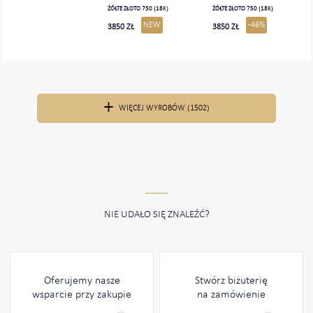
ŻÓŁTE ZŁOTO 750 (18K)
ŻÓŁTE ZŁOTO 750 (18K)
NEW
-46%
3850 ZŁ
3850 ZŁ
WIĘCEJ WYROBÓW (1502)
NIE UDAŁO SIĘ ZNALEŹĆ?
Oferujemy nasze
Stwórz biżuterię
wsparcie przy zakupie
na zamówienie