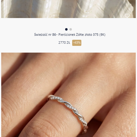
Świeżość nr 86 - Pierścionek Żółte złoto 375 (9K)
2770 ZŁ
-43%