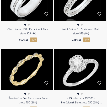
Obietnica nr 100 - Pierścionek Białe
Kwiat Soli nr 9 - Pierścionek Białe
złoto 375 (9K)
złoto 375 (9K)
6010 ZŁ
-47%
2550 ZŁ
-44%
Świeżość nr 64 - Pierścionek Żółte
« L'Atelier » nr 190103 -
złoto 750 (18K)
Pierścionek Białe złoto 750 (18K) -
Diament laboratoryjny Prostokąt