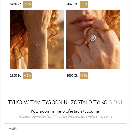
oferuje bezpłatnedostosowanie rozmiaru oraz 30 dni na zwrot produktu. A ponieważ
okazji do świętowania jest wiele,Edenly oferuje 20% rabatu na drugi wyrób: to szansa
3460 ZŁ
-59%
2640 ZŁ
-51%
na ozdobienie pierścionkami nawet 10 palcówlub wybór podwójnego modelu do
noszenia we dwoje!
EDENLY: STAWIAMY NA JAKOŚĆ I SATYSFAKCJĘ KLIENTÓW.
Marka Edenly oferuje pierścionki, obrączki, pierścionki z pojedynczym diamentem od
ponad 10 lat.Wszystkie wyroby są wykonywane z tą samą starannością i zasadami
sztuki jubilerskiej w naszychpracowniach. Z tego powodu dołączamy do nich certyfikat
i oferujemy na nie 2-letnią gwarancję.
Każdy wyrób jest wyrazem jakości i rzetelnej wiedzy fachowej naszych pracowników.
W całymprocesie wytwórczym pierścionek ze złota i diamentów podlega testom
jakości, zarówno jeżelichodzi o jakość złota, jak i rodowanie, polerowanie lub
wysadzanie kamieniami. Złoto użyte przezfirmę Edenly do wyrobu biżuterii ma
odpowiednią próbę poświadczającą jego jakość i cenę.Diamenty w wyrobach Edenly są
kamieniami naturalnymi opatrzonymi certyfikatem gwarantującymich autentyczność i
jakość. Edenly jako marka zaangażowana wykorzystuje diamenty pozyskane
wwarunkach etycznych i odpowiedzialnych, z poszanowaniem warunków pracy i
człowieka, które niepochodzą z obszarów objętych konfliktami zbrojnymi.
1950 ZŁ
-48%
1690 ZŁ
-49%
Większość modeli Edenly to unikalne i zarejestrowane kreacje, które wyrażają
tożsamość markiwpisującą się w magiczny świat wyobraźni o wyrazistym lub
delikatnym charakterze.
Nasi pracownicy pozostają do Państwa dyspozycji, służą radą i pomocą w wyborze
biżuterii orazchętnie odpowiedzą na wszelkie pytania.
TYLKO W TYM TYGODNIU - ZOSTAŁO TYLKO
5 DNI
Powiadom mnie o ofertach tygodnia
JAKIE MODELE PIERŚCIONKÓW OFERUJE EDENLY?
W każdy poniedziałek, 4 modele biżuterii w rewelacyjnej cenie
Edenly oferuje pierścionki złote i z brylantami.Klasyczne kreacje, które można wybrać
zarówno na obrączki ślubne, zaręczynowe jak i na każdą inną okazję.