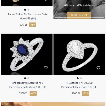
#BiżuteriaDlaKażdego
Rajski Ptak nr 9 - Pierścionek Żółte
BIORĘ UDZIAŁ
złoto 375 (9K)
910 ZŁ
-46%
Ponadczasowa Szarotka nr 1 -
« L'Atelier » nr 190200 -
Pierścionek Białe złoto 750 (18K)
Pierścionek Białe złoto 375 (9K) -
Diament laboratoryjny Gruszka 0.5
5580 ZŁ
-45%
3940 ZŁ
-22%
karat - Korona z kamieni Diament
laboratoryjny - Oprawa Diament
laboratoryjny