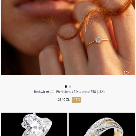
Rozkwit nr 11 - Pierścionek Żółte złoto 750 (18K)
2340 ZŁ
-47%