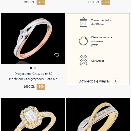
3850 ZŁ
-46%
6100 ZŁ
-25%
0.5 karat - Korona z kamieni
Diament laboratoryjny - Oprawa
Diament laboratoryjny
Zwrot pieniędzy
do 30 dni
Pierwsza zmiana
rozmiaru
gratis
Certyfikat
Drogocenne Gniazdo nr 89 -
Pierścionek zaręczynowy Złoto białe
Dowiedz się więcej
i złoto różowe 375 (9K)
1690 ZŁ
-30%