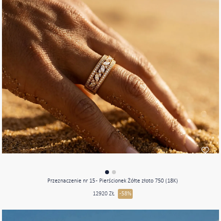
Przeznaczenie nr 15 - Pierścionek Żółte złoto 750 (18K)
12920 ZŁ
-58%