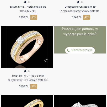
Saturn nr 45 - Pierścionek Białe
Drogocenne Gniazdo nr 39 -
złoto 375 (9K)
Pierścionek zaręczynowy Białe złoto
750 (18K)
2380 ZŁ
-53%
2340 ZŁ
-47%
Potrzebujesz pomocy w
wyborze pierścionka?
SKONTAKTUJ SIĘ Z NAMI
Kwiat Soli nr 7 - Pierścionek
zaręczynowy Trzy rodzaje złota 375
(9K)
5580 ZŁ
-52%