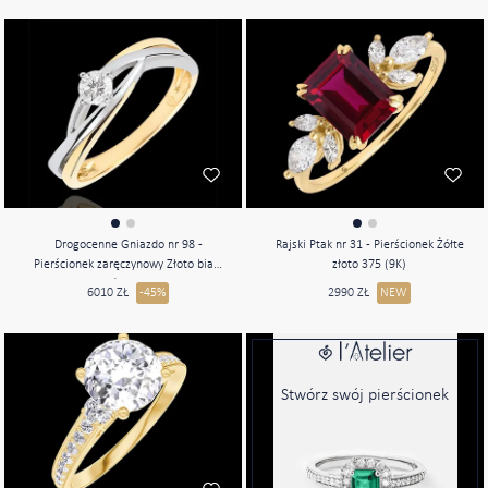
Drogocenne Gniazdo nr 98 -
Rajski Ptak nr 31 - Pierścionek Żółte
Pierścionek zaręczynowy Złoto białe
złoto 375 (9K)
i złoto żółte 750 (18K)
6010 ZŁ
-45%
2990 ZŁ
NEW
Stwórz swój pierścionek