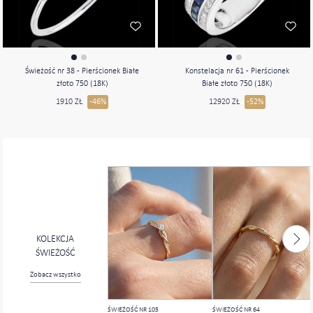
Świeżość nr 38 - Pierścionek Białe
Konstelacja nr 61 - Pierścionek
złoto 750 (18K)
Białe złoto 750 (18K)
1910 ZŁ
-46%
12920 ZŁ
-52%
KOLEKCJA
ŚWIEŻOŚĆ
Zobacz wszystko
ŚWIEŻOŚĆ NR 105
ŚWIEŻOŚĆ NR 64