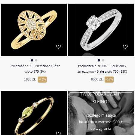
Świeżość nr 96 - Pierścionek Żółte
Pochodzenie nr 136 - Pierścionek
złoto 375 (9K)
zaręczynowy Białe złoto 750 (18K)
1820 ZŁ
-42%
8600 ZŁ
-65%
TWÓJ PODAROWANY
KLEJNOT
Każdego miesiąca
biżuteria o wartości 500 €
do wygrania