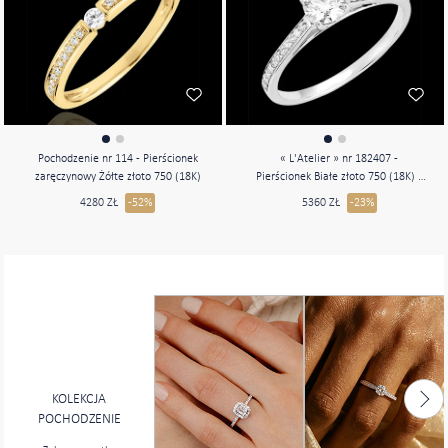
Pochodzenie nr 114 - Pierścionek
« L'Atelier » nr 182407 -
zaręczynowy Żółte złoto 750 (18K)
Pierścionek Białe złoto 750 (18K) -
Diament laboratoryjny Okrągły 0.5
4280 ZŁ
-52%
5360 ZŁ
-23%
karat - Oprawa Diament
laboratoryjny
KOLEKCJA
POCHODZENIE