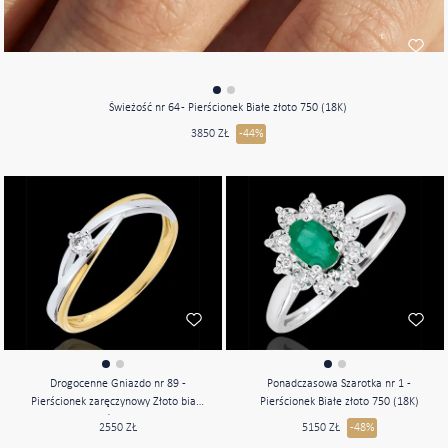
Świeżość nr 64 - Pierścionek Białe złoto 750 (18K)
3850 ZŁ
-44%
Drogocenne Gniazdo nr 89 -
Ponadczasowa Szarotka nr 1 -
Pierścionek zaręczynowy Złoto białe
Pierścionek Białe złoto 750 (18K)
i złoto żółte 375 (9K)
2550 ZŁ
5150 ZŁ
-48%