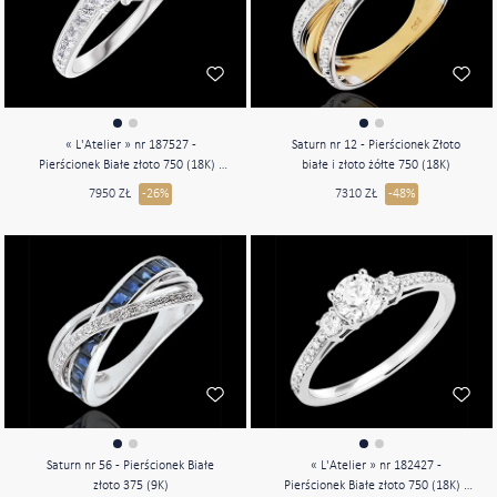
« L'Atelier » nr 187527 -
Saturn nr 12 - Pierścionek Złoto
Pierścionek Białe złoto 750 (18K) -
białe i złoto żółte 750 (18K)
Diament laboratoryjny Owal 1 karat
7950 ZŁ
-26%
7310 ZŁ
-48%
- Kamienie boczne Diament
laboratoryjny - Oprawa Diament
laboratoryjny
Saturn nr 56 - Pierścionek Białe
« L'Atelier » nr 182427 -
złoto 375 (9K)
Pierścionek Białe złoto 750 (18K) -