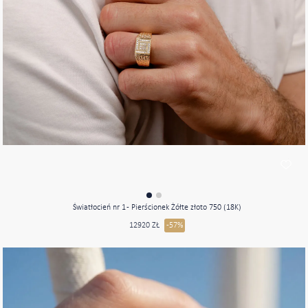
Światłocień nr 1 - Pierścionek Żółte złoto 750 (18K)
12920 ZŁ
-57%