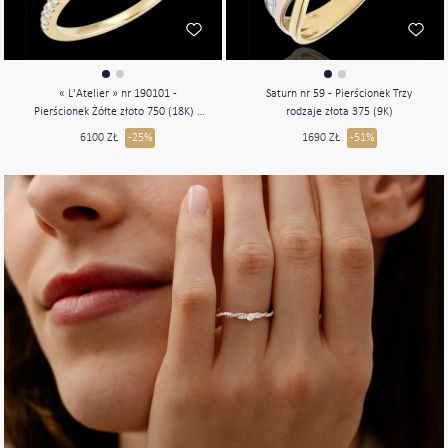
« L'Atelier » nr 190101 -
Saturn nr 59 - Pierścionek Trzy
Pierścionek Żółte złoto 750 (18K) -
rodzaje złota 375 (9K)
Diament laboratoryjny Prostokąt
6100 ZŁ
-25%
1690 ZŁ
-51%
0.5 karat - Korona z kamieni
Diament laboratoryjny - Oprawa
Diament laboratoryjny