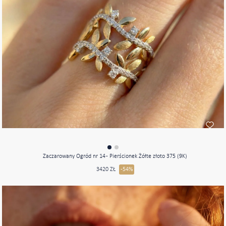
Zaczarowany Ogród nr 14 - Pierścionek Żółte złoto 375 (9K)
3420 ZŁ
-54%