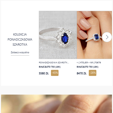
KOLEKCJA
PONADCZASOWA
SZAROTKA
Zobacz wszystko
PONADCZASOWA SZAROTKA NR 1
« L'ATELIER » NR 170679
BIAŁE ZŁOTO 750 (18K)
BIAŁE ZŁOTO 750 (18K)
-45%
-26%
5580 ZŁ
8470 ZŁ