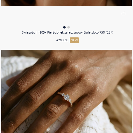
Świeżość nr 105 - Pierścionek zaręczynowy Białe złoto 750 (18K)
4280 ZŁ
NEW