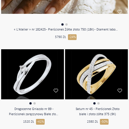
« L'Atelier » nr 182425 - Pierścionek Żółte złoto 750 (18K) - Diament laboratoryjny Okrągły 0.5 karat - Kamienie boczne Diament laboratoryjny - Oprawa Diament laboratoryjny
5790 ZŁ
-24%
Drogocenne Gniazdo nr 89 -
Saturn nr 45 - Pierścionek Złoto
Pierścionek zaręczynowy Białe złoto
białe i złoto żółte 375 (9K)
375 (9K)
1520 ZŁ
-41%
2380 ZŁ
-50%