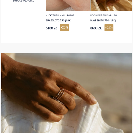
Zobacz wszystko
« L'ATELIER » NR 190103
POCHODZENIE NR 136
BIAŁE ZŁOTO 750 (18K)
BIAŁE ZŁOTO 750 (18K)
-25%
-65%
6100 ZŁ
8600 ZŁ